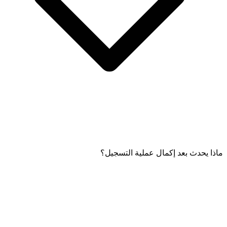
ماذا يحدث بعد إكمال عملية التسجيل؟
أكمل قسم التحقق الإلكتروني بتقديم تفاصيل مثل مهنتك ونطاق دخلك
لتلبية المتطلبات التنظيمية.