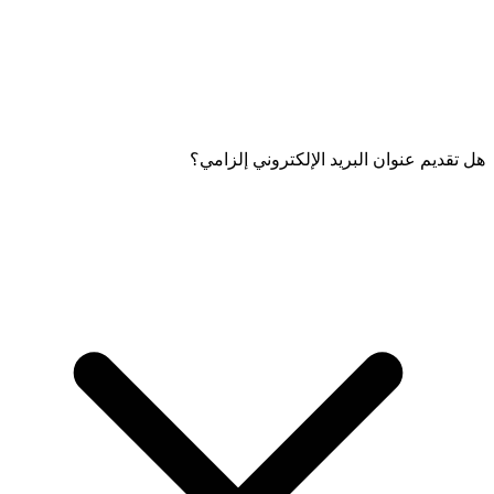
هل تقديم عنوان البريد الإلكتروني إلزامي؟
أدخل رقم هاتفك المحمول مع الرمز المملوء مسبقًا +968. ستتلقى
كلمة مرور لمرة واحدة (OTP) على هذا الرقم والتي تحتاج إلى إدخالها
للتحقق.