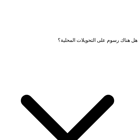
هل هناك رسوم على التحويلات المحلية؟
تحتاج إلى تقديم رقم هاتف المستلم أو اسمه المستعار أو مسح رمز
QR الخاص به، والمبلغ المراد تحويله، وأي ملاحظات اختيارية أو أسباب
التحويل.