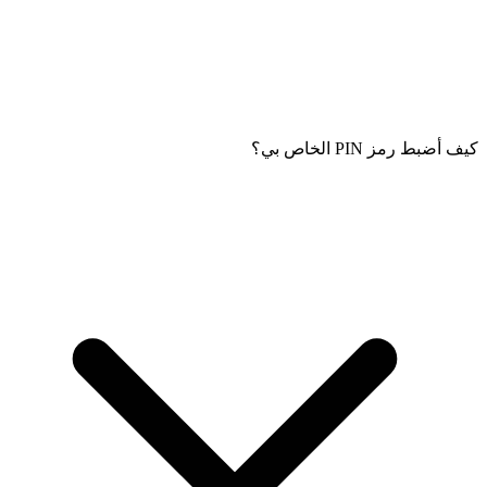
كيف أضبط رمز PIN الخاص بي؟
اتبع الإرشادات على شاشة الصورة الشخصية المتعلقة بالإضاءة
المناسبة ووضع الكاميرا. يوفر التطبيق إطارًا مرجعيًا لمساعدتك على
التقاط الصورة الصحيحة.