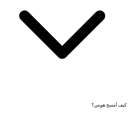
كيف أمسح هويتي؟
التحقق من البريد الإلكتروني ضروري لاستلام البيانات المعاملاتية
والتحديثات المهمة المتعلقة بحسابك.