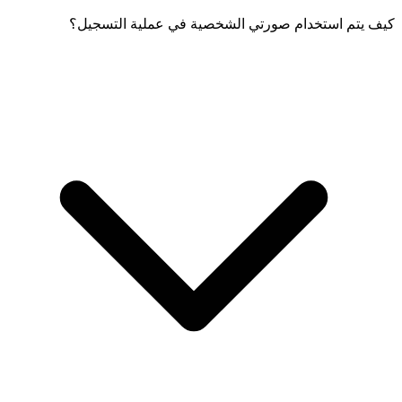
كيف يتم استخدام صورتي الشخصية في عملية التسجيل؟
يقوم التطبيق بفحص جنائي والتحقق من MRZ على الهوية. إذا فشلت
هذه الفحوصات، سيُطلب منك إعادة مسح الهوية.