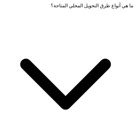
ما هي أنواع طرق التحويل المحلي المتاحة؟
لإجراء تحويل محلي، قم بتسجيل الدخول إلى تطبيق Friendi Pay، وحدد
"إرسال الأموال"، واختر "التحويلات المحلية"، وأدخل تفاصيل المستلم،
وتحقق من المعلومات، وأكد المعاملة.