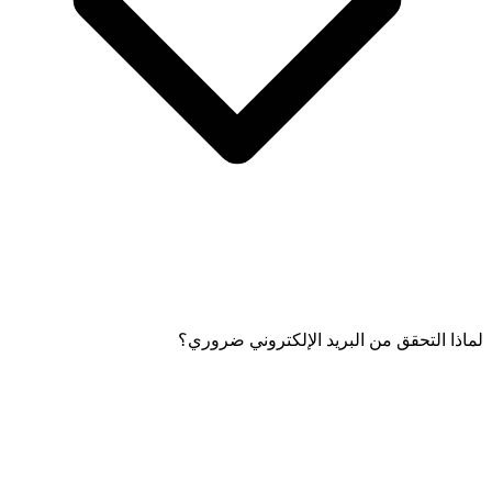
لماذا التحقق من البريد الإلكتروني ضروري؟
إذا لم تتحقق من بريدك الإلكتروني أثناء التسجيل، فسيظل بريدك في
حالة غير مؤكدة، ولكن يمكنك التحقق منه لاحقًا عبر رابط يُرسل إلى
بريدك الإلكتروني.