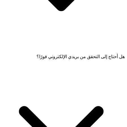
هل أحتاج إلى التحقق من بريدي الإلكتروني فورًا؟
لا، تقديم عنوان البريد الإلكتروني ليس إلزاميًا أثناء عملية التسجيل.
ومع ذلك، يوصى بشدة بإضافة عنوان بريدك الإلكتروني. سيضمن ذلك
استلامك لجميع المعلومات المعاملاتية والمهمة المتعلقة بحسابك
وخدماتك.