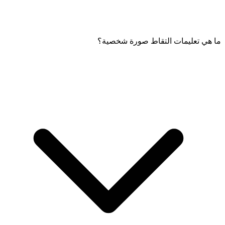
ما هي تعليمات التقاط صورة شخصية؟
ستلتقط صورة شخصية سيتم مطابقتها مع صورة هويتك للتحقق. يقوم
النظام بإجراء كشف الحيوية والتحقق من الخلفية.