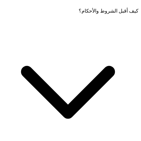
كيف أقبل الشروط والأحكام؟
اللغة الافتراضية هي الإنجليزية. يمكنك اختيار لغتك المفضلة من القائمة
المنسدلة على الشاشة الأولى بعد فتح التطبيق.