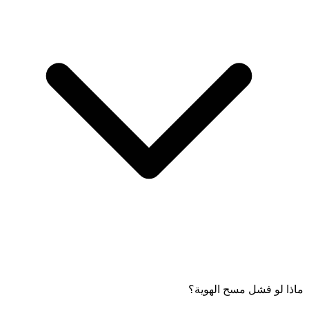
ماذا لو فشل مسح الهوية؟
سيُطلب منك التقاط صورة أمامية وخلفية لهويتك الوطنية/الإقامة. اتبع
التعليمات لوضع هويتك بشكل صحيح داخل الإطار المرجعي للمسح.