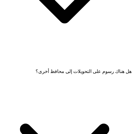
هل هناك رسوم على التحويلات إلى محافظ أخرى؟
لا توجد رسوم على التحويلات من Friendi Pay إلى محافظ Friendi Pay؛
هذه التحويلات مجانية.