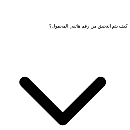
كيف يتم التحقق من رقم هاتفي المحمول؟
لقبول الشروط والأحكام، قم بتفعيل الزر المقدم على صفحة "تسجيل
مستخدم جديد". هذه الخطوة إلزامية للمتابعة.