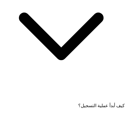
كيف أبدأ عملية التسجيل؟
تحتاج إلى تنزيل تطبيق Friendi Pay عمان، والحصول على هوية وطنية
سارية، ورقم هاتف محمول عماني نشط. يجب أن تعمل الرسائل
القصيرة على جهازك المحمول.