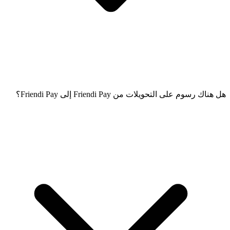
هل هناك رسوم على التحويلات من Friendi Pay إلى Friendi Pay؟
نعم، قد تكون هناك رسوم على التحويلات المحلية. ستظهر الرسوم
على صفحة المعاملة قبل تأكيد التحويل.