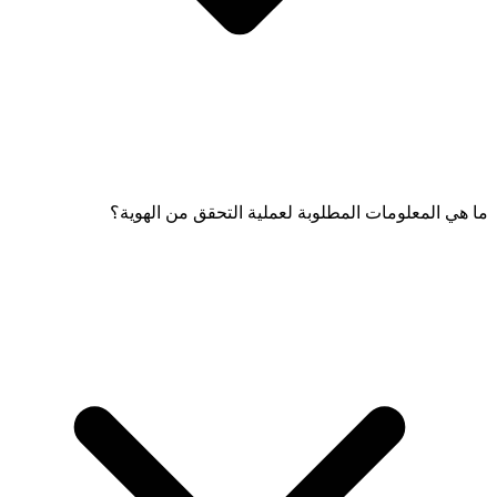
ما هي المعلومات المطلوبة لعملية التحقق من الهوية؟
سيُطلب منك تعيين رمز PIN مكون من 6 أرقام، ويجب إدخاله مرتين
للتأكيد.