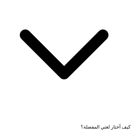
كيف أختار لغتي المفضلة؟
افتح تطبيق Friendi Pay عمان، واختر لغتك المفضلة، وانقر على زر
"تسجيل مستخدم جديد". اقبل الشروط والأحكام للمتابعة.