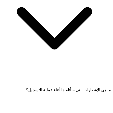
ما هي الإشعارات التي سأتلقاها أثناء عملية التسجيل؟
إذا كان التسجيل ناجحًا، ستتلقى إشعارًا بالتأكيد، وسيتم فتح محفظتك.
إذا كانت هناك أي مشكلة، سيتم مراجعة طلبك، وسيتم إخطارك وفقًا
لذلك.