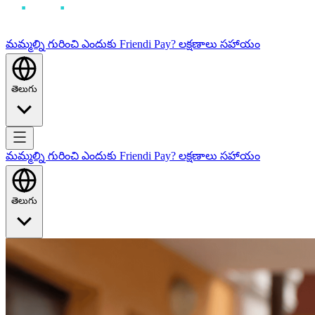
మమ్మల్ని గురించి
ఎందుకు Friendi Pay?
లక్షణాలు
సహాయం
తెలుగు
మమ్మల్ని గురించి
ఎందుకు Friendi Pay?
లక్షణాలు
సహాయం
తెలుగు