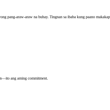
yong pang-araw-araw na buhay. Tingnan sa ibaba kung paano makakap
min—ito ang aming commitment.